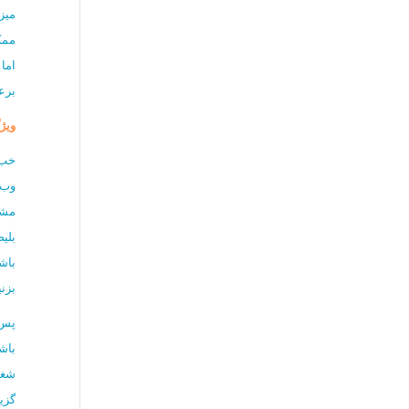
میز
ممک
اما
برع
ویژگ
خب،
وب‌
مشخ
بلی
باش
بزنی
پس 
باش
شغل
گزی