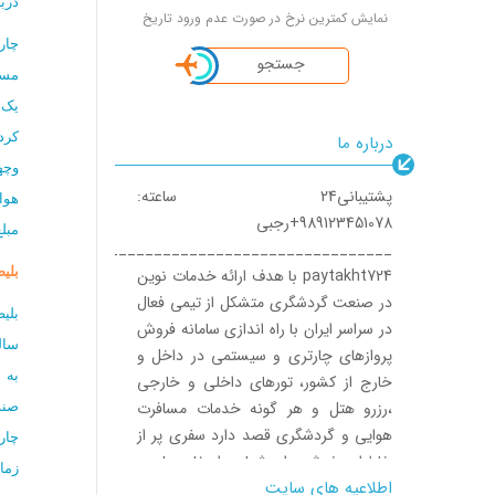
درب
نمایش کمترین نرخ در صورت عدم ورود تاریخ
جستجو
مسا
یک 
کرد
درباره ما
وچه
پشتیبانی24 ساعته:
هوا
989123451078+رجبی
مبل
__________________________________
بلی
paytakht724 با هدف ارائه خدمات نوین
در صنعت گردشگری متشکل از تیمی فعال
بلی
در سراسر ایران با راه اندازی سامانه فروش
سال
پروازهای چارتری و سیستمی در داخل و
به 
خارج از کشور، تورهای داخلی و خارجی
،رزرو هتل و هر گونه خدمات مسافرت
صند
هوایی و گردشگری قصد دارد سفری پر از
چار
خاطرات خوش برای شما به ارمغان بیاورد.
زما
اطلاعیه های سایت
کارکنان پایتخت724 بصورت شبانه روزی