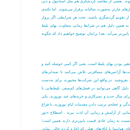
وند. بعضی از مقاصد گردشگری هم مثل استانبول و دُبی
های چارتر به‌صورت سالیانه برقرار می‌شوند. اما نکته‌ی
ع از تقویم گردشگری باشید، تحت هر شرایطی اگر پرواز
 به همین دلیل هم در شرایط زمانی متفاوت، بهای بلیط
ایین‌تر می‌آید. بعدا برایتان توضیح خواهیم داد که چگونه
متغیر بودن بهای بلیط است، یعنی اگر کمی حوصله کنید و
قت‌ها آژانس‌های مسافرتی تلاش می‌کنند تا صندلی‌های
 بفروشند. در واقع این شرکت‌ها مجبورند برای به‌دست
لیل گاهی می‌توانید در فصل‌های کم‌سفر، بلیط‌هایی با
رای سال جدید و تمیزکاری‌ و خریدهای عید نوروزند، یکی
گی و عجله‌ی ترتیب دادن مقدمات ایام نوروزند، با فراغ
ابی از آرامش و زیبایی آن لذت ببرید . اصطلاح «تور
 نسبت به زمان عادی قیمت پایین‌تری دارند همین است؛
هواپیما یا اتاق‌های هتلی که اجاره کرده خالی بماند،