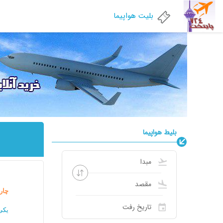
بلیت هواپیما
بلیط هواپیما
چار
یکی