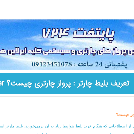
تعریف بلیط چارتر : پرواز چارتری چیست؟ Full charter | seat charter
تر چیست؟
 از اصطلاحاتی که هنگام خرید بلیط هواپیما زیاد به آن برمی‌خورید، بلیط چارتر ا