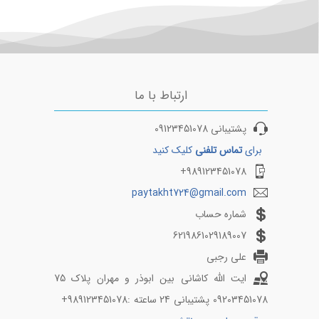
ارتباط با ما
پشتیبانی 09123451078
برای
تماس تلفنی
کلیک کنید
989123451078+
paytakht724@gmail.com
شماره حساب
6219861029189007
علی رجبی
ایت الله کاشانی بین ابوذر و مهران پلاک 75
09203451078 پشتیبانی 24 ساعته :989123451078+