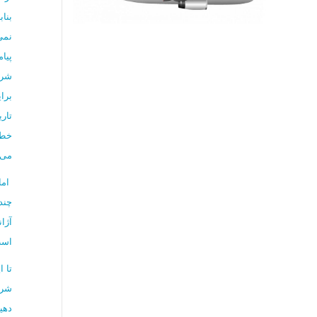
بنا
نمی
پیا
شرک
برا
تار
خطو
می‌
اما
چند
آژا
است
تا 
شرا
دهی