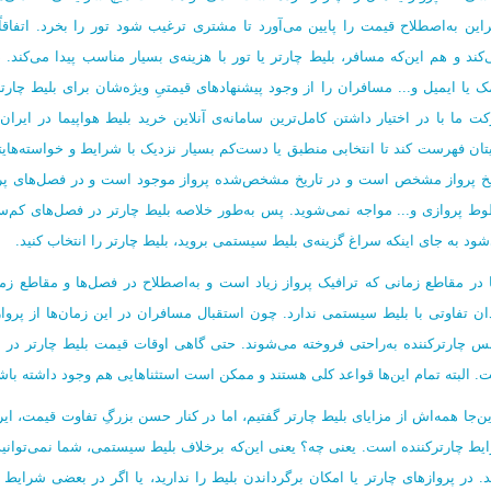
براین به‌اصطلاح قیمت را پایین می‌آورد تا مشتری ترغیب شود تور را بخرد. اتفاق
‌کند و هم این‌که مسافر، بلیط چارتر یا تور با هزینه‌ی بسیار مناسب پیدا می‌کند.
مک یا ایمیل و... مسافران را از وجود پیشنهادهای قیمتیِ ویژه‌شان برای بلیط چار
ت ما با در اختیار داشتن کامل‌ترین سامانه‌ی آنلاین خرید بلیط هواپیما در ایران،
یتان فهرست کند تا انتخابی منطبق یا دست‌کم بسیار نزدیک با شرایط و خواسته‌های
یخ پرواز مشخص است و در تاریخ مشخص‌شده پرواز موجود است و در فصل‌های پرمس
ط پروازی و... مواجه نمی‌شوید. پس به‌طور خلاصه بلیط چارتر در فصل‌های کم‌سفر
شود به جای اینکه سراغ گزینه‌ی بلیط سیستمی بروید، بلیط چارتر را انتخاب کنید.
 در مقاطع زمانی که ترافیک پرواز زیاد است و به‌اصطلاح در فصل‌ها و مقاطع زمان
ان تفاوتی با بلیط سیستمی ندارد. چون استقبال مسافران در این زمان‌ها از پروا
نس چارترکننده به‌راحتی فروخته می‌شوند. حتی گاهی اوقات قیمت بلیط چارتر در ا
. البته تمام این‌ها قواعد کلی هستند و ممکن است استثناهایی هم وجود داشته باش
این‌جا همه‌اش از مزایای بلیط چارتر گفتیم، اما در کنار حسن بزرگِ تفاوت قیمت، ا
یط چارترکننده است. یعنی چه؟ یعنی این‌که برخلاف بلیط سیستمی، شما نمی‌توانید بلی
د. در پروازهای چارتر یا امکان برگرداندن بلیط را ندارید، یا اگر در بعضی شرایط 