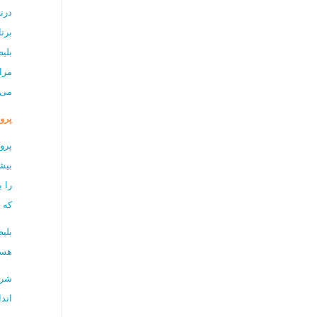
درن
برن
بلیط
مرا
می‌
پرو
پرو
بیش
را 
که ص
بلی
هست
شرک
اند