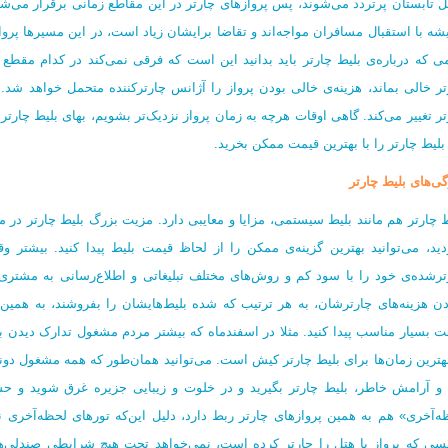
 تابستان‌ پرتردد می‌شوند، پس پروازهای چارتر در این مقاطع زمانی برقرار می‌ش
شه با استقبال مسافران مواجه‌اند و تقاضا برایشان زیاد است، در این مسیرها پرواز
ی که درباره‌ی بلیط چارتر باید بدانید این است که فرقی نمی‌کند در کدام مقط
تر خالی بماند، هزینه‌ی خالی بودن پرواز را آژانس چارترکننده متحمل خواهد شد.
ر تغییر می‌کند. گاهی اوقات هرچه به زمان پرواز نزدیک‌تر بشویم، بهای بلیط چارتر پ
بلیط چارتر را با بهترین قیمت ممکن بخرید.
گی‌های بلیط چارتر
ط چارتر هم مانند بلیط سیستمی، مزایا و معایبی دارد. مزیت بزرگ بلیط‌ چارتر در 
دید، می‌توانید بهترین گزینه‌ی ممکن را از لحاظ قیمت بلیط پیدا کنید. بیشتر و
ترشده‌ی خود را با سود کم و روش‌های مختلف تبلیغاتی و اطلاع‌رسانی به مشتری
دن هزینه‌های چارترشان، به هر ترتیب که شده بلیط‌هایشان را بفروشند، به همین د
ت‌ بسیار مناسب پیدا کنید. مثلا در اسفندماه که بیشتر مردم مشغول تدارک دیدن ب
بهترین زمان‌ها برای بلیط چارتر کیش است. می‌توانید همان‌طور که همه مشغول دوند
 و آرامش خاطر، بلیط چارتر بگیرید و در خلوت و زیبایی جزیره غرق شوید و حس
ه‌آخری» هم به همین پروازهای چارتر ربط دارد، دلیل این‌که تورهای لحظه‌آخری
نسی که پرواز یا هتل را چارتر کرده است، نمی‌خواهد تحت هیچ شرایطی صندلی‌های 