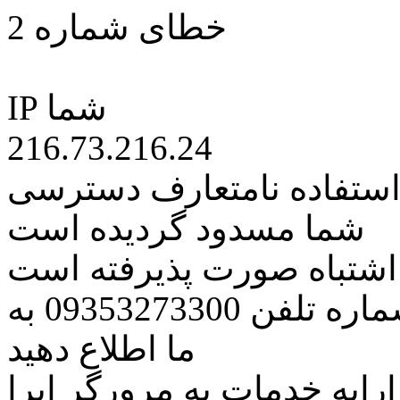
خطای شماره 2
IP شما
216.73.216.24
 استفاده نامتعارف دسترسی
شما مسدود گردیده است
ه اشتباه صورت پذیرفته است
مراتب این مسئله را از طریق شماره تلفن 09353273300 به
ما اطلاع دهید
رایه خدمات به مرورگر اپرا