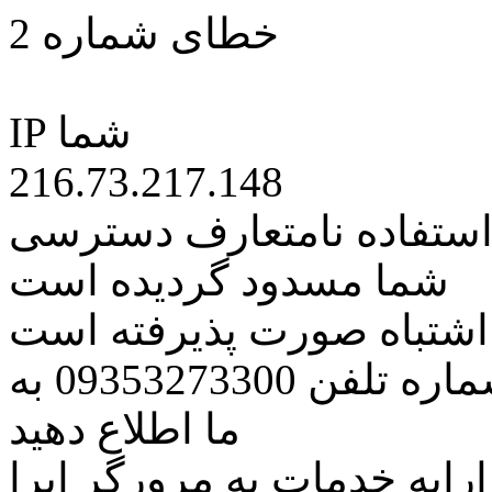
خطای شماره 2
IP شما
216.73.217.148
 استفاده نامتعارف دسترسی
شما مسدود گردیده است
ه اشتباه صورت پذیرفته است
مراتب این مسئله را از طریق شماره تلفن 09353273300 به
ما اطلاع دهید
رایه خدمات به مرورگر اپرا