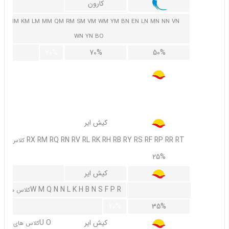
کارون
EM HM KM LM MM QM RM SM VM WM YM BN EN LN MN NN VN
WN YN BO
70%
70%
50%
کیش ایر
C CP
کلاس های
60%
30%
کیش ایر
RX RM RQ RN RV RL RK RH RB RY RS RF RP RR RT
کلاس های
50%
25%
کیش ایر
W M Q N N L K H B N S F P R
کلاس های
70%
35%
کیش ایر
U O
کلاس های