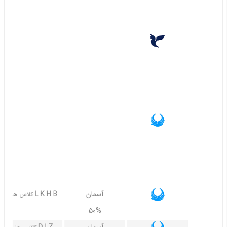
75%
ایران ایر
L, X, N, M, K, Q, V, S, Y, I, C,J
کلاس های
60%
30%
آسمان
Y V S U R X Q N T M O
کلاس های
60%
40%
آسمان
L K H B
کلاس های
70%
50%
آسمان
D I Z