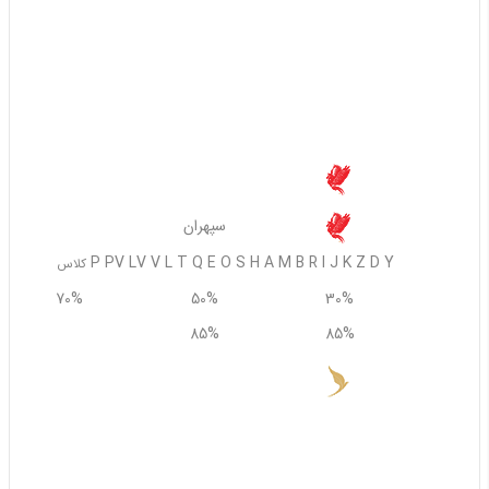
آوا ایر
همه
60%
50%
استعلام از ایرلاین
سپهران
سپهران
P PV LV V L T Q E O S H A M B R I J K Z D Y
کلاس
70%
50%
30%
85%
85%
85%
وارش
L LW LV LU LS LR LQ LN LM LK LE LD LB LY LI LP LT LF LG LH LZ
LO D WI