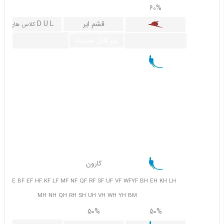
70%
60%
قشم ایر
D U L
کلاس های
غیر قابل استرداد
کارون
 E H K L M N Q R S U V W Y BB EB HB KB LB MB NB RB UB
B WB YB BD ED HD KD LD ND QD RD UD VD WD YD BE EE
HE KE LE ME NE QE RE SE UE VE AA AB AC AD AE
65%
50%
30%
کارون
WE YE BF EF HF KF LF MF NF QF RF SF UF VF WFYF BH EH KH LH
MH NH QH RH SH UH VH WH YH BM
70%
50%
50%