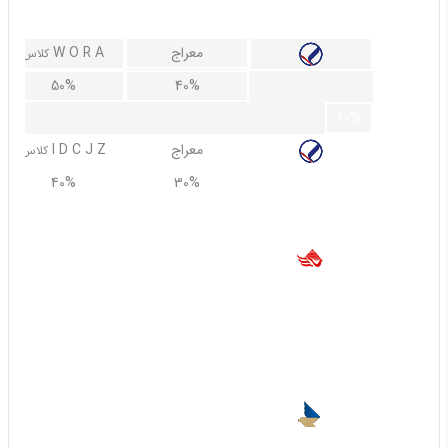
70%
معراج
W O R A
کلاس
50%
40%
60%
معراج
I D C J Z
کلاس
40%
30%
50%
تفتان
همه ی کلاس ها
25%
15%
60%
55%
40%
زاگرس
D I Z
کلاس