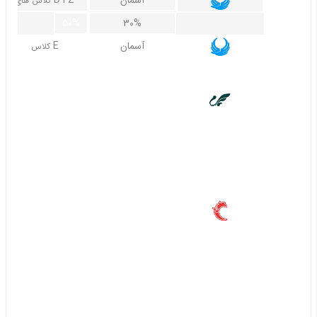
کلاس های
50%
30%
آسمان
E
کلاس
غیر قابل استرداد
ماهان
همه
کلاس های
30%
30%
60%
60%
40%
آتا
Y I S R O V
30%
20%
80%
60%