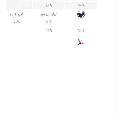
90%
80%
70%
ایران ایر تور
فول چارتر
70%
50%
99%
99%
99%
پارس
همه
55%
30%
75%
65%
یزد ایر
GB T R Q O N A Z Y X W V U S M L K H E B G D I P F
60%
40%
30%