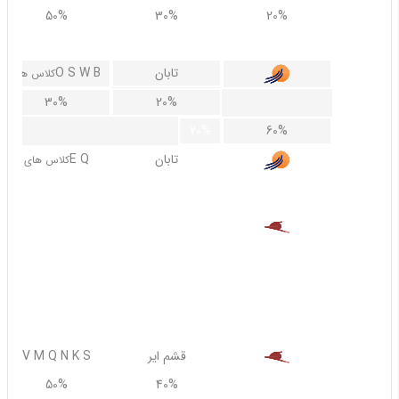
50%
30%
20%
60%
تابان
O S W B
کلاس های
30%
20%
70%
60%
تابان
E Q
کلاس های
غیر قابل استرداد
قشم ایر
A R Y
40%
30%
70%
60%
قشم ایر
V M Q N K S
50%
40%