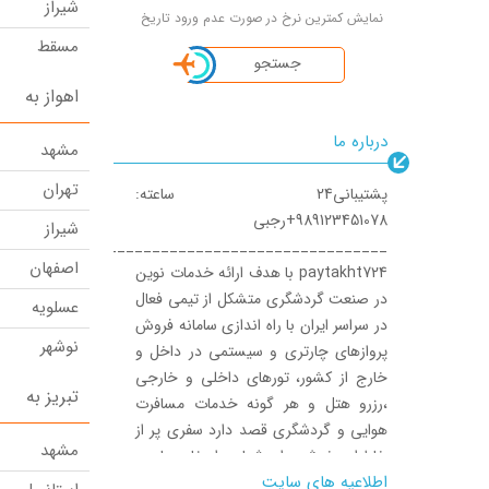
شیراز
نمایش کمترین نرخ در صورت عدم ورود تاریخ
مسقط
جستجو
دبی
اهواز به
ایروان
درباره ما
مشهد
زاهدان
تهران
پشتیبانی24 ساعته:
تفلیس
989123451078+رجبی
شیراز
اهواز
__________________________________
اصفهان
paytakht724 با هدف ارائه خدمات نوین
گوانجو
در صنعت گردشگری متشکل از تیمی فعال
عسلویه
کرمان
در سراسر ایران با راه اندازی سامانه فروش
نوشهر
پروازهای چارتری و سیستمی در داخل و
شانگهای
خارج از کشور، تورهای داخلی و خارجی
تبریز
تبریز به
ارومیه
،رزرو هتل و هر گونه خدمات مسافرت
رشت
هوایی و گردشگری قصد دارد سفری پر از
ازمیر
مشهد
خاطرات خوش برای شما به ارمغان بیاورد.
بندرعباس
تبریز
اطلاعیه های سایت
کارکنان پایتخت724 بصورت شبانه روزی