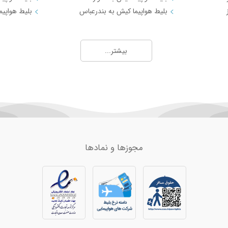
19,950
ایلام
13,295
بلیط هواپیما کیش به بندرعباس
بلیط هواپیم
26,866
لاهور
60,105
58,393
گرگان
8,502
بیشتر...
5,532
9,647
ا)
20,511
31,465
18,375
مجوزها و نمادها
6,089
6,517
77,274
10,790
5,907