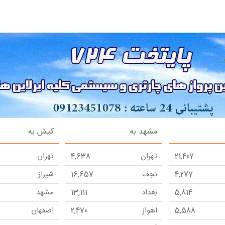
مشهد به
کیش به
21,407
تهران
4,638
تهران
4,277
نجف
16,657
شیراز
5,814
بغداد
13,111
مشهد
5,588
اهواز
2,470
اصفهان