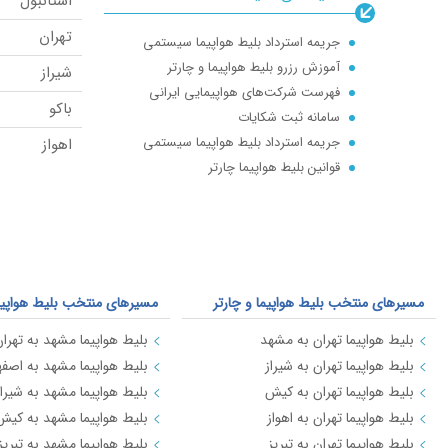
استانبول
همراه و پشتیبان شما عزیزان هستند . لطفا
عسلویه
تهران
در صورت بروز هرگونه مشکل با شماره
جریمه استرداد بلیط هواپیما سیستمی
دوشنبه
تلفن های اعلام شده در انتهای صفحه
آموزش رزرو بلیط هواپیما و چارتر
شیراز
تماس حاصل نمایید. علی چارتر /چارتر/
فهرست شرکت‌های هواپیمایی ایرانی
مسکو(شرمتی
باکو
بلیت هواپیما/ بلیط ارزان قیمت/بلیط
سامانه ثبت شکایات
یزد
تخفیف دار/ بلیط شیراز/بلیط کیش/بلیط
جریمه استرداد بلیط هواپیما سیستمی
اهواز
مشهد/ بلیط قشم/چارتر هواپیما/سیت
قوانین بلیط هواپیما چارتر
کیش
عسلویه
چارتر/ بلیط اهواز/بلیط استانبول/
تعریف بلیط چارتر : پرواز چارتری چیست؟ Full charter | seat charter
پکن
هواپیمایی ماهان/هواپیمایی کیش ایر/
کیش
هواپیمایی ایران ایر /هواپیمایی ایران ایر
آلانیا
تور/هواپیمایی آتا/هواپیمایی زاگرس/
کابل
هواپیمایی اترک/هواپیمایی آسمان/
مسیرهای منتخب بلیط هواپیما و چارتر
مسیرهای منتخب بلیط هواپیما 
هواپیمایی کاسپین+هواپیمایی
آنکارا
تابان+هواپیمایی نفت+هواپیمایی فارس
بلیط هواپیما تهران به مشهد
بلیط هواپیما مشهد به تهرا
اسلام آباد
ایر قشم+هواپیمایی معراج+
بلیط هواپیما تهران به شیراز
بلیط هواپیما مشهد به اصفه
اربیل(عراق)
بلیط هواپیما تهران به کیش
بلیط هواپیما مشهد به شیراز
بلیط هواپیما تهران به اهواز
بلیط هواپیما مشهد به کیش
بانکوک
بلیط هواپیما تهران به تبریز
بلیط هواپیما مشهد به تبریز