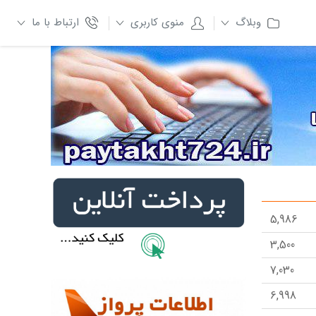
وبلاگ
منوی کاربری
ارتباط با ما
5,986
3,500
7,030
6,998