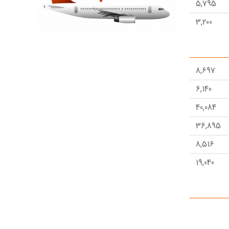
5,795
3,200
4,000
8,697
6,140
40,084
36,895
8,516
19,040
4,904
7,262
5,177