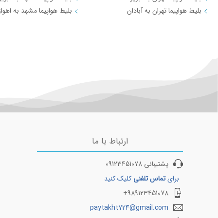
باتومی
بلیط هواپیما تهران به آبادان
بلیط هواپیما مشهد به اهواز
باکو
لاهور
گرگان
بیرجند
مسکو(ونوکوو
سليمانيه
مزارشریف
ارتباط با ما
کرمانشاه
اردبیل
پشتیبانی 09123451078
برای
تماس تلفنی
کلیک کنید
پوکت
989123451078+
لامرد
paytakht724@gmail.com
ایلام