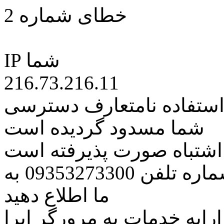
خطای شماره 2
IP شما
216.73.216.11
 استفاده نامتعارف دسترسی
شما مسدود گردیده است
ه اشتباه صورت پذیرفته است
مراتب این مسئله را از طریق شماره تلفن 09353273300 به
ما اطلاع دهید
رایه خدمات به مرورگر اپرا