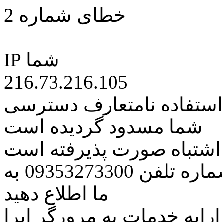
خطای شماره 2
IP شما
216.73.216.105
 استفاده نامتعارف دسترسی
شما مسدود گردیده است
ه اشتباه صورت پذیرفته است
مراتب این مسئله را از طریق شماره تلفن 09353273300 به
ما اطلاع دهید
رایه خدمات به مرورگر اپرا