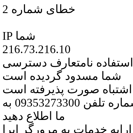
خطای شماره 2
IP شما
216.73.216.10
 استفاده نامتعارف دسترسی
شما مسدود گردیده است
ه اشتباه صورت پذیرفته است
مراتب این مسئله را از طریق شماره تلفن 09353273300 به
ما اطلاع دهید
رایه خدمات به مرورگر اپرا