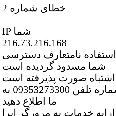
خطای شماره 2
IP شما
216.73.216.168
 استفاده نامتعارف دسترسی
شما مسدود گردیده است
ه اشتباه صورت پذیرفته است
مراتب این مسئله را از طریق شماره تلفن 09353273300 به
ما اطلاع دهید
رایه خدمات به مرورگر اپرا