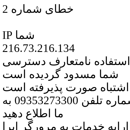
خطای شماره 2
IP شما
216.73.216.134
 استفاده نامتعارف دسترسی
شما مسدود گردیده است
ه اشتباه صورت پذیرفته است
مراتب این مسئله را از طریق شماره تلفن 09353273300 به
ما اطلاع دهید
رایه خدمات به مرورگر اپرا