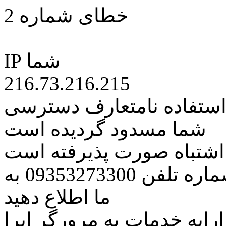
خطای شماره 2
IP شما
216.73.216.215
 استفاده نامتعارف دسترسی
شما مسدود گردیده است
ه اشتباه صورت پذیرفته است
مراتب این مسئله را از طریق شماره تلفن 09353273300 به
ما اطلاع دهید
رایه خدمات به مرورگر اپرا