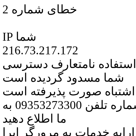
خطای شماره 2
IP شما
216.73.217.172
 استفاده نامتعارف دسترسی
شما مسدود گردیده است
ه اشتباه صورت پذیرفته است
مراتب این مسئله را از طریق شماره تلفن 09353273300 به
ما اطلاع دهید
رایه خدمات به مرورگر اپرا