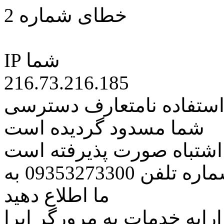
خطای شماره 2
IP شما
216.73.216.185
 استفاده نامتعارف دسترسی
شما مسدود گردیده است
ه اشتباه صورت پذیرفته است
مراتب این مسئله را از طریق شماره تلفن 09353273300 به
ما اطلاع دهید
رایه خدمات به مرورگر اپرا