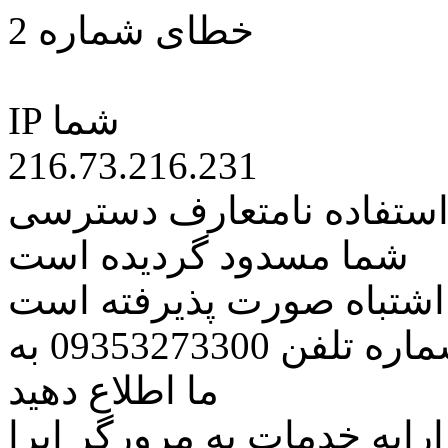
خطای شماره 2
IP شما
216.73.216.231
 استفاده نامتعارف دسترسی
شما مسدود گردیده است
ه اشتباه صورت پذیرفته است
مراتب این مسئله را از طریق شماره تلفن 09353273300 به
ما اطلاع دهید
رایه خدمات به مرورگر اپرا