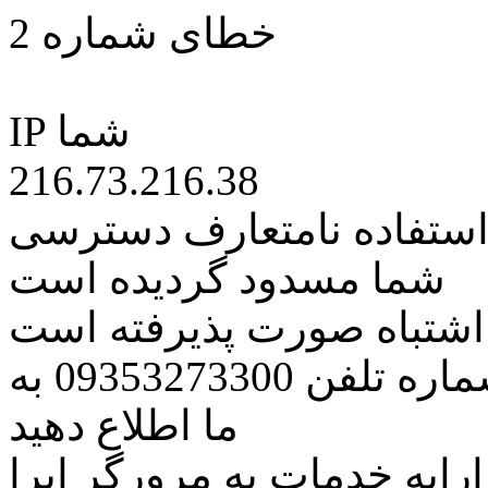
خطای شماره 2
IP شما
216.73.216.38
 استفاده نامتعارف دسترسی
شما مسدود گردیده است
ه اشتباه صورت پذیرفته است
مراتب این مسئله را از طریق شماره تلفن 09353273300 به
ما اطلاع دهید
رایه خدمات به مرورگر اپرا