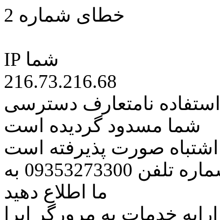
خطای شماره 2
IP شما
216.73.216.68
 استفاده نامتعارف دسترسی
شما مسدود گردیده است
ه اشتباه صورت پذیرفته است
مراتب این مسئله را از طریق شماره تلفن 09353273300 به
ما اطلاع دهید
رایه خدمات به مرورگر اپرا