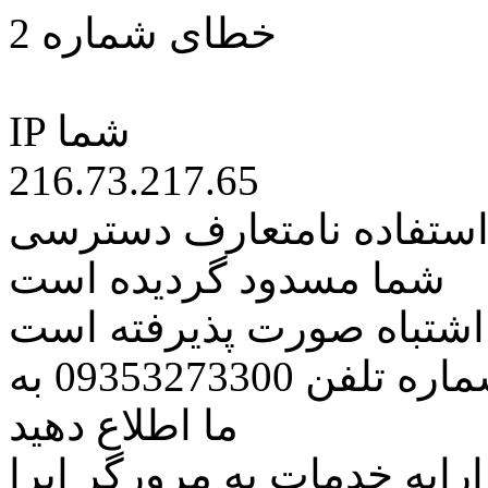
خطای شماره 2
IP شما
216.73.217.65
 استفاده نامتعارف دسترسی
شما مسدود گردیده است
ه اشتباه صورت پذیرفته است
مراتب این مسئله را از طریق شماره تلفن 09353273300 به
ما اطلاع دهید
رایه خدمات به مرورگر اپرا