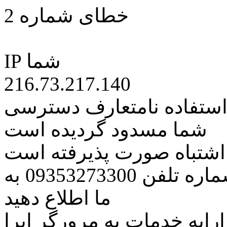
خطای شماره 2
IP شما
216.73.217.140
 استفاده نامتعارف دسترسی
شما مسدود گردیده است
ه اشتباه صورت پذیرفته است
مراتب این مسئله را از طریق شماره تلفن 09353273300 به
ما اطلاع دهید
رایه خدمات به مرورگر اپرا