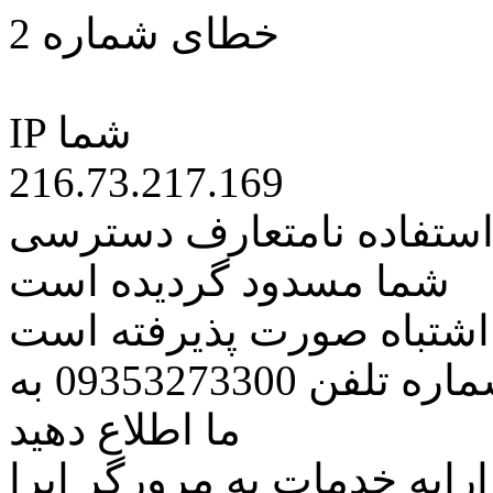
خطای شماره 2
IP شما
216.73.217.169
 استفاده نامتعارف دسترسی
شما مسدود گردیده است
ه اشتباه صورت پذیرفته است
مراتب این مسئله را از طریق شماره تلفن 09353273300 به
ما اطلاع دهید
رایه خدمات به مرورگر اپرا