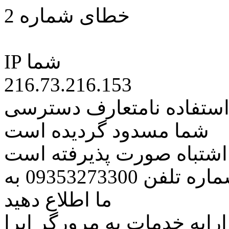
خطای شماره 2
IP شما
216.73.216.153
 استفاده نامتعارف دسترسی
شما مسدود گردیده است
ه اشتباه صورت پذیرفته است
مراتب این مسئله را از طریق شماره تلفن 09353273300 به
ما اطلاع دهید
رایه خدمات به مرورگر اپرا