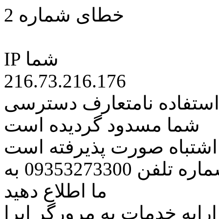
خطای شماره 2
IP شما
216.73.216.176
 استفاده نامتعارف دسترسی
شما مسدود گردیده است
ه اشتباه صورت پذیرفته است
مراتب این مسئله را از طریق شماره تلفن 09353273300 به
ما اطلاع دهید
رایه خدمات به مرورگر اپرا