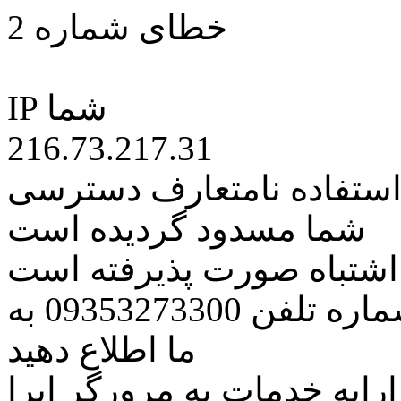
خطای شماره 2
IP شما
216.73.217.31
 استفاده نامتعارف دسترسی
شما مسدود گردیده است
ه اشتباه صورت پذیرفته است
مراتب این مسئله را از طریق شماره تلفن 09353273300 به
ما اطلاع دهید
رایه خدمات به مرورگر اپرا