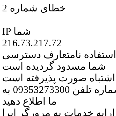
خطای شماره 2
IP شما
216.73.217.72
 استفاده نامتعارف دسترسی
شما مسدود گردیده است
ه اشتباه صورت پذیرفته است
مراتب این مسئله را از طریق شماره تلفن 09353273300 به
ما اطلاع دهید
رایه خدمات به مرورگر اپرا