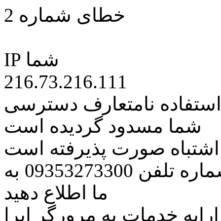
خطای شماره 2
IP شما
216.73.216.111
 استفاده نامتعارف دسترسی
شما مسدود گردیده است
ه اشتباه صورت پذیرفته است
مراتب این مسئله را از طریق شماره تلفن 09353273300 به
ما اطلاع دهید
رایه خدمات به مرورگر اپرا