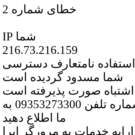
خطای شماره 2
IP شما
216.73.216.159
 استفاده نامتعارف دسترسی
شما مسدود گردیده است
ه اشتباه صورت پذیرفته است
مراتب این مسئله را از طریق شماره تلفن 09353273300 به
ما اطلاع دهید
رایه خدمات به مرورگر اپرا