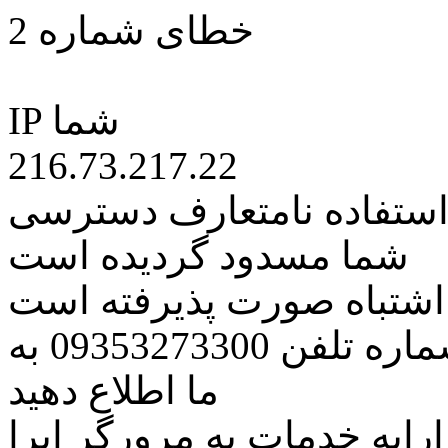
خطای شماره 2
IP شما
216.73.217.22
 استفاده نامتعارف دسترسی
شما مسدود گردیده است
ه اشتباه صورت پذیرفته است
مراتب این مسئله را از طریق شماره تلفن 09353273300 به
ما اطلاع دهید
رایه خدمات به مرورگر اپرا