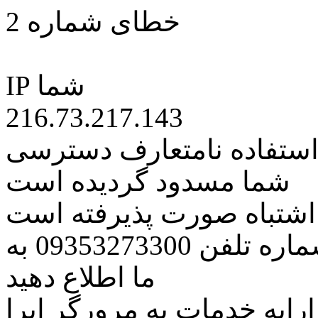
خطای شماره 2
IP شما
216.73.217.143
 استفاده نامتعارف دسترسی
شما مسدود گردیده است
ه اشتباه صورت پذیرفته است
مراتب این مسئله را از طریق شماره تلفن 09353273300 به
ما اطلاع دهید
رایه خدمات به مرورگر اپرا