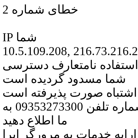
خطای شماره 2
IP شما
10.5.109.208, 216.73.216.
 استفاده نامتعارف دسترسی
شما مسدود گردیده است
ه اشتباه صورت پذیرفته است
مراتب این مسئله را از طریق شماره تلفن 09353273300 به
ما اطلاع دهید
رایه خدمات به مرورگر اپرا