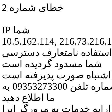
خطای شماره 2
IP شما
10.5.162.114, 216.73.216.
 استفاده نامتعارف دسترسی
شما مسدود گردیده است
ه اشتباه صورت پذیرفته است
مراتب این مسئله را از طریق شماره تلفن 09353273300 به
ما اطلاع دهید
رایه خدمات به مرورگر اپرا