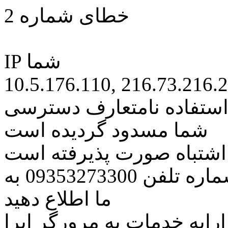
خطای شماره 2
IP شما
10.5.176.110, 216.73.216.
 استفاده نامتعارف دسترسی
شما مسدود گردیده است
ه اشتباه صورت پذیرفته است
مراتب این مسئله را از طریق شماره تلفن 09353273300 به
ما اطلاع دهید
رایه خدمات به مرورگر اپرا